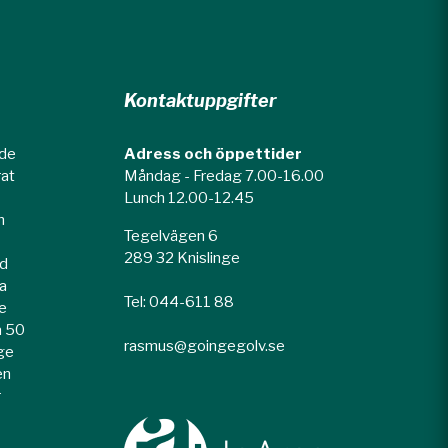
Kontaktuppgifter
nde
Adress och öppettider
rat
Måndag - Fredag 7.00-16.00
Lunch 12.00-12.45
n
Tegelvägen 6
289 32 Knislinge
ed
la
Tel: 044-611 88
e
a 50
rasmus@goingegolv.se
rge
en
r