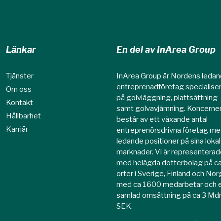
Länkar
En del av InArea Group
Tjänster
InArea Group är Nordens leda
entreprenadföretag specialise
Om oss
på golvläggning, plattsättning
Kontakt
samt golvavjämning. Koncerne
Hållbarhet
består av ett växande antal
Karriär
entreprenörsdrivna företag m
ledande positioner på sina loka
marknader. Vi är representerad
med helägda dotterbolag på c
orter i Sverige, Finland och No
med ca 1600 medarbetar och 
samlad omsättning på ca 3 Md
SEK.