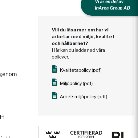
Vi är en del av
InArea Group AB
Vill du läsa mer om hur vi
arbetar med miljö, kvalitet
och hållbarhet?
Här kan du ladda ned våra
policyer.
Kvalitetspolicy (pdf)
r genom
Miljöpolicy (pdf)
a
Arbetsmiljöpolicy (pdf)
tt