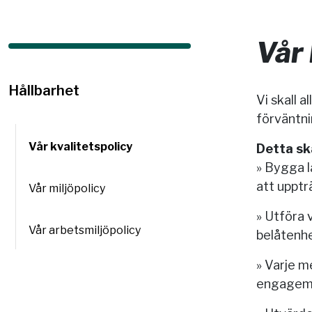
Vår 
Hållbarhet
Vi skall a
förväntni
Vår kvalitetspolicy
Detta sk
» Bygga l
att upptr
Vår miljöpolicy
» Utföra v
Vår arbetsmiljöpolicy
belåtenhe
» Varje m
engagema