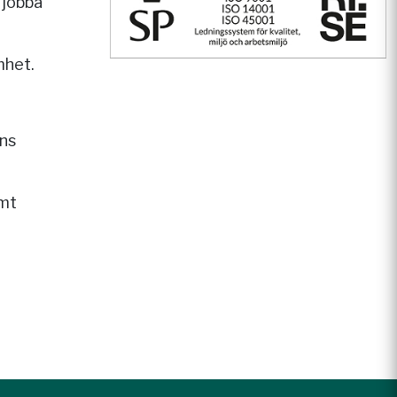
 jobba
mhet.
ens
amt