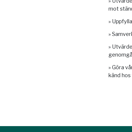
» Utvärde
mot ständ
» Uppfyll
» Samver
» Utvärde
genomgå
» Göra vå
känd hos 