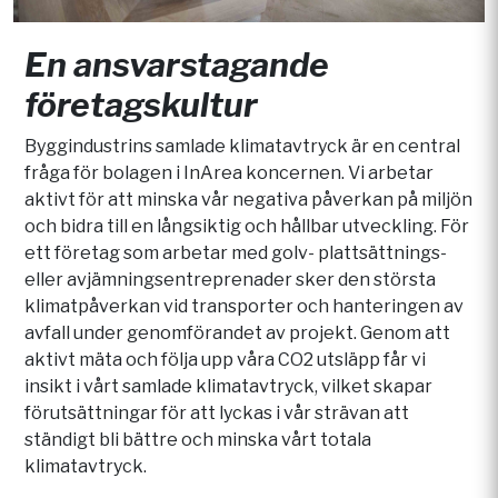
En ansvarstagande
företagskultur
Byggindustrins samlade klimatavtryck är en central
fråga för bolagen i InArea koncernen. Vi arbetar
aktivt för att minska vår negativa påverkan på miljön
och bidra till en långsiktig och hållbar utveckling. För
ett företag som arbetar med golv- plattsättnings-
eller avjämningsentreprenader sker den största
klimatpåverkan vid transporter och hanteringen av
avfall under genomförandet av projekt. Genom att
aktivt mäta och följa upp våra CO2 utsläpp får vi
insikt i vårt samlade klimatavtryck, vilket skapar
förutsättningar för att lyckas i vår strävan att
ständigt bli bättre och minska vårt totala
klimatavtryck.