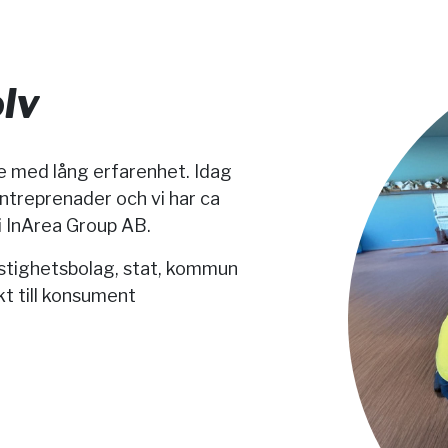
lv
e med lång erfarenhet. Idag
treprenader och vi har ca
i InArea Group AB.
astighetsbolag, stat, kommun
kt till konsument