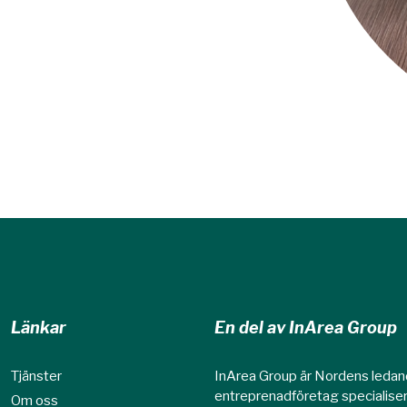
Länkar
En del av InArea Group
Tjänster
InArea Group är Nordens leda
entreprenadföretag specialise
Om oss