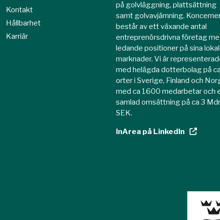
på golvläggning, plattsättning
Kontakt
samt golvavjämning. Koncerne
Hållbarhet
består av ett växande antal
Karriär
entreprenörsdrivna företag m
ledande positioner på sina loka
marknader. Vi är representerad
med helägda dotterbolag på c
orter i Sverige, Finland och No
med ca 1600 medarbetar och 
samlad omsättning på ca 3 Md
SEK.
InArea på LinkedIn