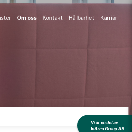
nster
Om oss
Kontakt
Hållbarhet
Karriär
Vi är en del av
InArea Group AB