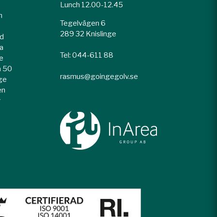
Lunch 12.00-12.45
n
Tegelvägen 6
289 32 Knislinge
ed
la
Tel: 044-611 88
e
a 50
rasmus@goingegolv.se
rge
en
r