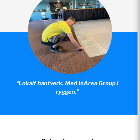
“Lokalt hantverk. Med InArea Group i
ryggen.”